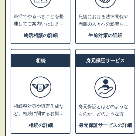
終活でやるべきことを整
死後における法律関係や
理してご案内いたしま
周囲の人々への影響を考
す。ご相談カルテを作成
えて、生前のうちから将
終活相談の詳細
生前対策の詳細
し、いつでも相談できる
来の相続・税金・死後の
コンシェルジュとなりま
手続きなどの対策を支援
す。
します。
相続
身元保証サービス
相続税対策や遺言作成な
身元保証とはどのような
ど、相続に関するお悩み
ものか、どのような方に
をお伺いします。内容に
必要かをご説明し、支援
相続の詳細
身元保証サービスの詳細
応じて、グループの弁護
サポートの内容や費用に
士または税理士による個
ついてご紹介します。