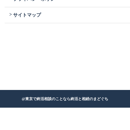
サイトマップ
@
東京で終活相談のことなら終活と相続のまどぐち
お電話での受付時間:平日/土日11:00～20:00