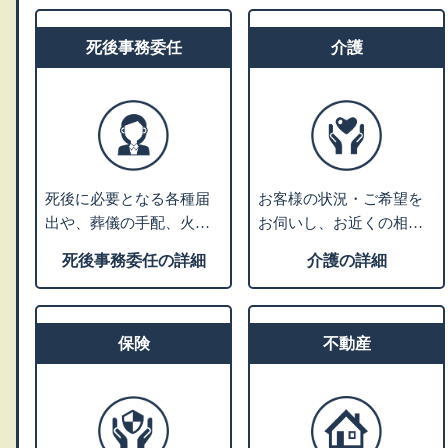
別相談の対応も可能で
※就職の際の身元保証人
す。
死後事務委任
は対象外です。
介護
死後に必要となる各種届
お客様の状況・ご希望を
出や、葬儀の手配、火
お伺いし、お近くの相談
葬、埋葬、ライフライン
施設のご案内や、老人ホ
死後事務委任の詳細
介護の詳細
の解約、遺品整理などの
ーム・介護施設の特色な
さまざまな手続きを死後
どをご説明いたします。
事務と言います。 ご相談
入居施設をお探しの方に
者様のご希望に沿ったプ
保険
は、費用やサービスや施
不動産
ランニングを行い、グル
設の雰囲気などからお客
ープの弁護士法人にて生
様にあった優良施設をご
前契約を行います。
紹介します。