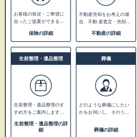
お客様の状況・ご希望に
不動産売却をお考えの場
合ったご提案ができる保
合、不動 産査定・売却業
険会社をご紹介します。
者へお取次ぎをさせてい
保険の詳細
不動産の詳細
老後資産のライフプラン
ただきます。家や土地を
ニングや相続税対策など
売るにはどうすればよい
のアドバイスも可能で
かなどお困りの場合、不
す。
生前整理・遺品整理
動産活用や処分について
葬儀
の専門家をご紹介しま
す。
生前整理・遺品整理のす
どのような葬儀にしたい
すめ方をご案内します。
かをお伺いし、そのうえ
業者利用をお考えの方に
で葬儀社選びのポイント
生前整理・遺品整理の詳
は、優良業者をご紹介し
やご希望の叶う葬儀社を
細
葬儀の詳細
ます。
ご紹介します。