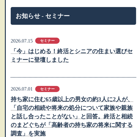
お知らせ - セミナー
2026.07.15
セミナー
「今」はじめる！終活とシニアの住まい選びセ
ミナーに登壇しました
2026.07.01
セミナー
持ち家に住む65歳以上の男女の約3人に2人が、
「自宅の相続や将来の処分について家族や親族
と話し合ったことがない」と回答。終活と相続
のまどぐちが「高齢者の持ち家の将来に関する
調査」を実施