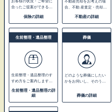
お客様の状況・ご希望に
不動産売却をお考えの場
合ったご提案ができる保
合、不動 産査定・売却業
険会社をご紹介します。
者へお取次ぎをさせてい
保険の詳細
不動産の詳細
老後資産のライフプラン
ただきます。家や土地を
ニングや相続税対策など
売るにはどうすればよい
のアドバイスも可能で
かなどお困りの場合、不
す。
生前整理・遺品整理
動産活用や処分について
葬儀
の専門家をご紹介しま
す。
生前整理・遺品整理のす
どのような葬儀にしたい
すめ方をご案内します。
かをお伺いし、そのうえ
業者利用をお考えの方に
で葬儀社選びのポイント
生前整理・遺品整理の詳
は、優良業者をご紹介し
やご希望の叶う葬儀社を
細
葬儀の詳細
ます。
ご紹介します。