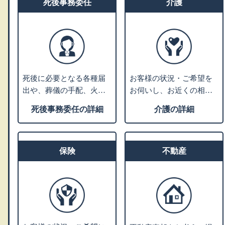
す。
死後事務委任
は対象外です。
介護
死後に必要となる各種届
お客様の状況・ご希望を
出や、葬儀の手配、火
お伺いし、お近くの相談
葬、埋葬、ライフライン
施設のご案内や、老人ホ
死後事務委任の詳細
介護の詳細
の解約、遺品整理などの
ーム・介護施設の特色な
さまざまな手続きを死後
どをご説明いたします。
事務と言います。 ご相談
入居施設をお探しの方に
者様のご希望に沿ったプ
保険
は、費用やサービスや施
不動産
ランニングを行い、グル
設の雰囲気などからお客
ープの弁護士法人にて生
様にあった優良施設をご
前契約を行います。
紹介します。