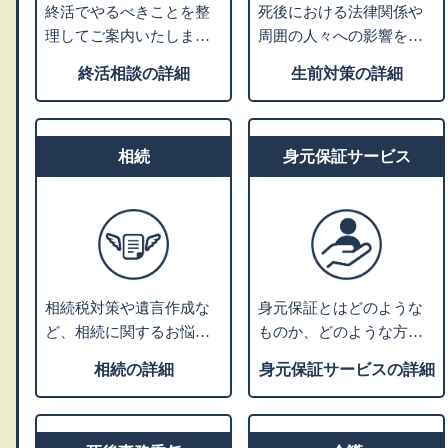
終活でやるべきことを整
死後における法律関係や
理してご案内いたしま
周囲の人々への影響を考
す。ご相談カルテを作成
えて、生前のうちから将
終活相談の詳細
生前対策の詳細
し、いつでも相談できる
来の相続・税金・死後の
コンシェルジュとなりま
手続きなどの対策を支援
す。
します。
相続
身元保証サービス
相続税対策や遺言作成な
身元保証とはどのような
ど、相続に関するお悩み
ものか、どのような方に
をお伺いします。内容に
必要かをご説明し、支援
相続の詳細
身元保証サービスの詳細
応じて、グループの弁護
サポートの内容や費用に
士または税理士による個
ついてご紹介します。
別相談の対応も可能で
※就職の際の身元保証人