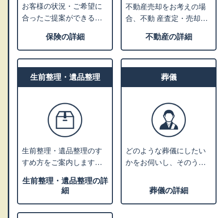
お客様の状況・ご希望に
不動産売却をお考えの場
合ったご提案ができる保
合、不動 産査定・売却業
険会社をご紹介します。
者へお取次ぎをさせてい
保険の詳細
不動産の詳細
老後資産のライフプラン
ただきます。家や土地を
ニングや相続税対策など
売るにはどうすればよい
のアドバイスも可能で
かなどお困りの場合、不
す。
生前整理・遺品整理
動産活用や処分について
葬儀
の専門家をご紹介しま
す。
生前整理・遺品整理のす
どのような葬儀にしたい
すめ方をご案内します。
かをお伺いし、そのうえ
業者利用をお考えの方に
で葬儀社選びのポイント
生前整理・遺品整理の詳
は、優良業者をご紹介し
やご希望の叶う葬儀社を
細
葬儀の詳細
ます。
ご紹介します。