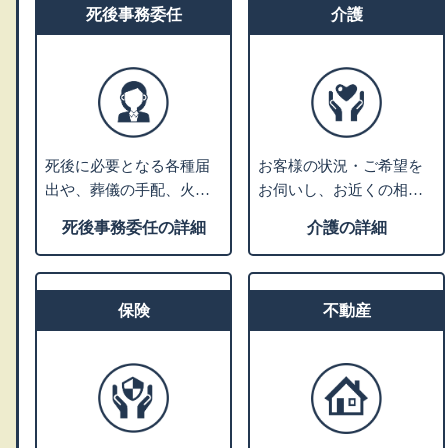
す。
死後事務委任
は対象外です。
介護
死後に必要となる各種届
お客様の状況・ご希望を
出や、葬儀の手配、火
お伺いし、お近くの相談
葬、埋葬、ライフライン
施設のご案内や、老人ホ
死後事務委任の詳細
介護の詳細
の解約、遺品整理などの
ーム・介護施設の特色な
さまざまな手続きを死後
どをご説明いたします。
事務と言います。 ご相談
入居施設をお探しの方に
者様のご希望に沿ったプ
保険
は、費用やサービスや施
不動産
ランニングを行い、グル
設の雰囲気などからお客
ープの弁護士法人にて生
様にあった優良施設をご
前契約を行います。
紹介します。