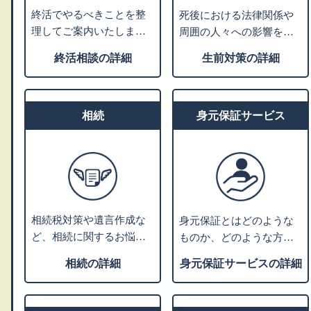
終活でやるべきことを整
死後における法律関係や
理してご案内いたしま
周囲の人々への影響を考
す。ご相談カルテを作成
えて、生前のうちから将
終活相談の詳細
生前対策の詳細
し、いつでも相談できる
来の相続・税金・死後の
コンシェルジュとなりま
手続きなどの対策を支援
す。
します。
相続
身元保証サービス
相続税対策や遺言作成な
身元保証とはどのような
ど、相続に関するお悩み
ものか、どのような方に
をお伺いします。内容に
必要かをご説明し、支援
相続の詳細
身元保証サービスの詳細
応じて、グループの弁護
サポートの内容や費用に
士または税理士による個
ついてご紹介します。
別相談の対応も可能で
※就職の際の身元保証人