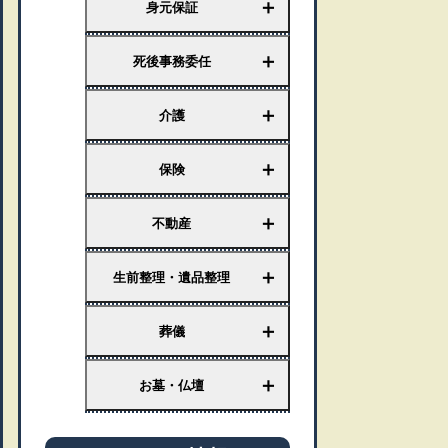
＋
身元保証
＋
死後事務委任
＋
介護
＋
保険
＋
不動産
＋
生前整理・遺品整理
＋
葬儀
＋
お墓・仏壇