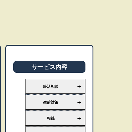
サービス内容
＋
終活相談
＋
生前対策
＋
相続